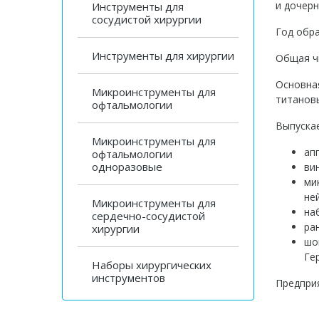
и дочер
Инструменты для
сосудистой хирургии
Год обра
Инструменты для хирургии
Общая чи
Основная
Микроинструменты для
титанов
офтальмологии
Выпуска
Микроинструменты для
ап
офтальмологии
одноразовые
ви
ми
не
Микроинструменты для
на
сердечно-сосудистой
ра
хирургии
шо
Ге
Наборы хирургических
инструментов
Предпри