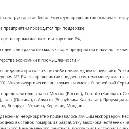
 конструкторское бюро. Ежегодно предприятие осваивает выпус
а предприятии проводится при поддержке:
терства промышленности и торговли РФ;
 содействия развитию малых форм предприятий в научно-технич
терства экономики и промышленности РТ.
 продукции признается потребителями одним из лучших в Росси
рения МЗ РФ. На предприятии внедрена система менеджмента ка
03). Микрохирургические инструменты имеют Европейский Серти
 представительства в г.Москва (Россия), Toronto (Канада), г.Сам
), Lodz (Польша), г. Алматы (Республика Казахстан). Продукция 
ан, Беларусь, Украина, Киргизия, Молдова.
дтехника" неоднократно признавалось Лучшим экспортером Рес
родных выставок-ярмарок за разработку высококачественных и
рческого Национального рейтинга российских быстрорастущих