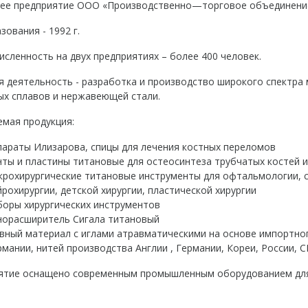
нее предприятие ООО «Производственно—торговое объединение
зования - 1992 г.
сленность на двух предприятиях – более 400 человек.
 деятельность - разработка и производство широкого спектра 
ых сплавов и нержавеющей стали.
емая продукция:
параты Илизарова, спицы для лечения костных переломов
нты и пластины титановые для остеосинтеза трубчатых костей и
крохирургические титановые инструменты для офтальмологии, со
йрохирургии, детской хирургии, пластической хирургии
боры хирургических инструментов
норасширитель Сигала титановый
вный материал с иглами атравматическими на основе импортног
рмании, нитей производства Англии , Германии, Кореи, России, 
ятие оснащено современным промышленным оборудованием для 