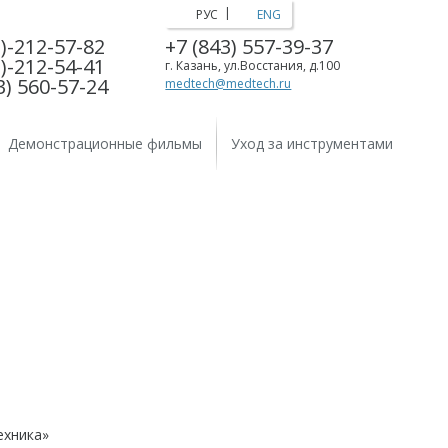
|
РУС
ENG
)-212-57-82
+7 (843) 557-39-37
)-212-54-41
г. Казань, ул.Восстания, д.100
3) 560-57-24
medtech@medtech.ru
Демонстрационные фильмы
Уход за инструментами
ехника»