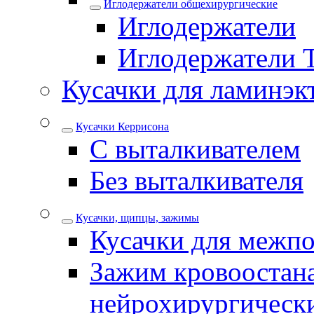
Иглодержатели общехирургические
Иглодержатели
Иглодержатели 
Кусачки для ламинэк
Кусачки Керрисона
С выталкивателем
Без выталкивателя
Кусачки, щипцы, зажимы
Кусачки для межпо
Зажим кровоостан
нейрохирургическ