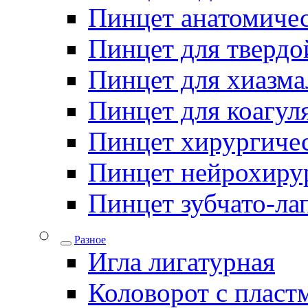
Пинцет анатомичес
Пинцет для твердо
Пинцет для хиазма
Пинцет для коагул
Пинцет хирургиче
Пинцет нейрохиру
Пинцет зубчато-ла
Разное
Игла лигатурная
Коловорот с пласт