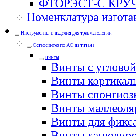
ФТОРЭСТ-С КРУ
Номенклатура изгота
Инструменты и изделия для травматологии
Остеосинтез по АО из титана
Винты
Винты с углово
Винты кортикал
Винты спонгиоз
Винты маллеоля
Винты для фикс
Винты канюлир