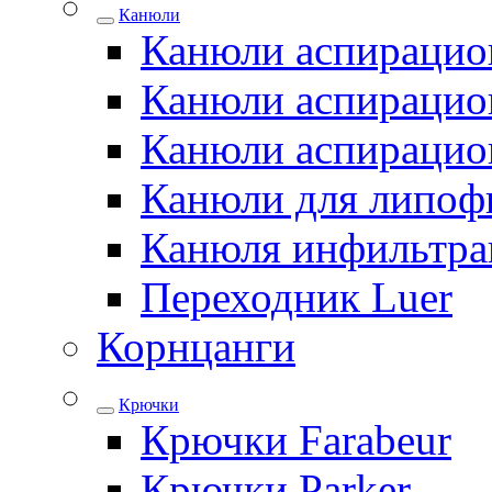
Канюли
Канюли аспирацио
Канюли аспирацио
Канюли аспирацио
Канюли для липоф
Канюля инфильтра
Переходник Luer
Корнцанги
Крючки
Крючки Farabeur
Крючки Parker