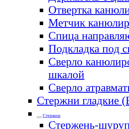
Отвертка канюл
Метчик канюли
Спица направля
Подкладка под 
Сверло канюлиро
шкалой
Сверло атравма
Стержни гладкие (
Стержни
Стержень-шуру