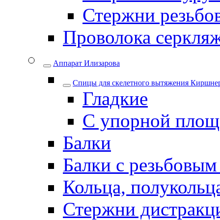
Стержни резьбо
Проволока серкля
Аппарат Илизарова
Спицы для cкелетного вытяжения Киршнер
Гладкие
С упорной площ
Балки
Балки с резьбовым
Кольца, полукольца
Стержни дистракци