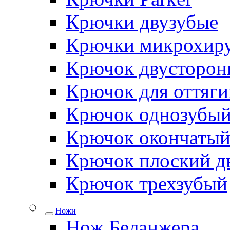
Крючки двузубые
Крючки микрохиру
Крючок двусторон
Крючок для оттяги
Крючок однозубы
Крючок окончаты
Крючок плоский д
Крючок трехзубый
Ножи
Нож Беланжера