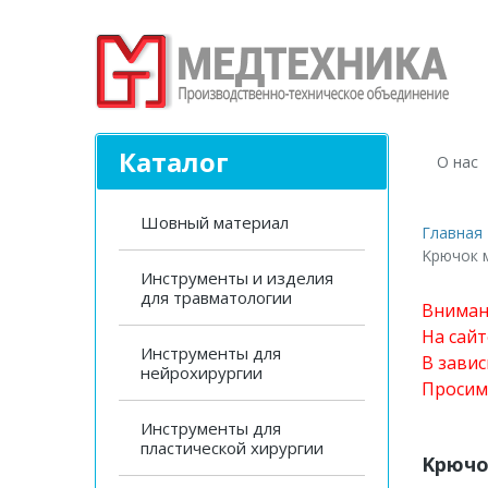
Каталог
О нас
Шовный материал
Главная
Kрючок 
Инструменты и изделия
для травматологии
Вниман
На сай
Инструменты для
В завис
нейрохирургии
Просим
Инструменты для
пластической хирургии
Kрючо