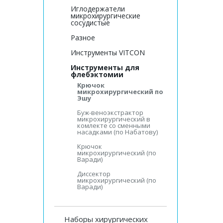
Иглодержатели
микрохирургические
сосудистые
Разное
Инструменты VITCON
Инструменты для
флебэктомии
Kрючок
микрохирургический по
Эшу
Буж-веноэкстрактор
микрохирургический в
комлекте со сменными
насадками (по Набатову)
Крючок
микрохирургический (по
Варади)
Диссектор
микрохирургический (по
Варади)
Наборы хирургических