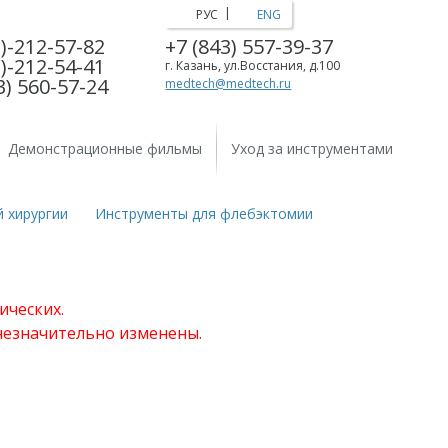
|
РУС
ENG
)-212-57-82
+7 (843) 557-39-37
)-212-54-41
г. Казань, ул.Восстания, д.100
3) 560-57-24
medtech@medtech.ru
Демонстрационные фильмы
Уход за инструментами
 хирургии
Инструменты для флебэктомии
ических.
 незначительно изменены.