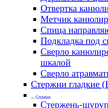
Отвертка канюл
Метчик канюли
Спица направля
Подкладка под 
Сверло канюлиро
шкалой
Сверло атравма
Стержни гладкие (
Стержни
Стержень-шуру