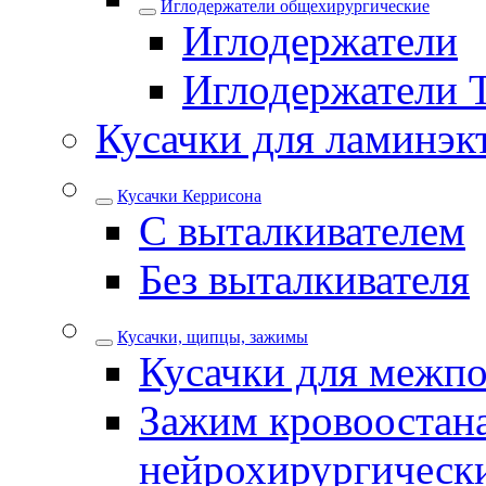
Иглодержатели общехирургические
Иглодержатели
Иглодержатели 
Кусачки для ламинэк
Кусачки Керрисона
С выталкивателем
Без выталкивателя
Кусачки, щипцы, зажимы
Кусачки для межпо
Зажим кровоостан
нейрохирургическ