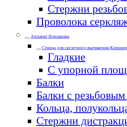
Стержни резьбо
Проволока серкля
Аппарат Илизарова
Спицы для cкелетного вытяжения Киршнер
Гладкие
С упорной площ
Балки
Балки с резьбовым
Кольца, полукольца
Стержни дистракци