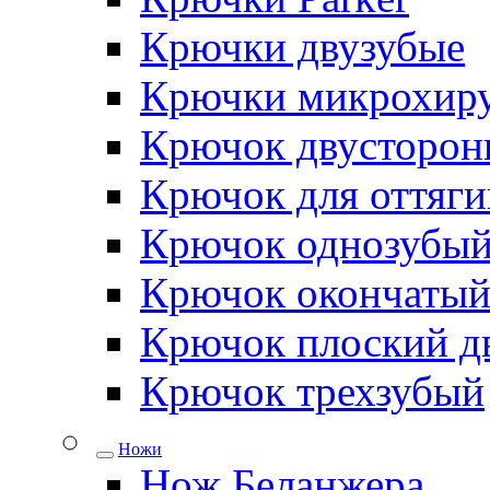
Крючки двузубые
Крючки микрохиру
Крючок двусторон
Крючок для оттяги
Крючок однозубы
Крючок окончаты
Крючок плоский д
Крючок трехзубый
Ножи
Нож Беланжера