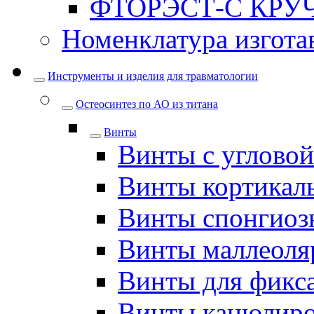
ФТОРЭСТ-С КРУ
Номенклатура изгота
Инструменты и изделия для травматологии
Остеосинтез по АО из титана
Винты
Винты с углово
Винты кортикал
Винты спонгиоз
Винты маллеоля
Винты для фикс
Винты канюлир