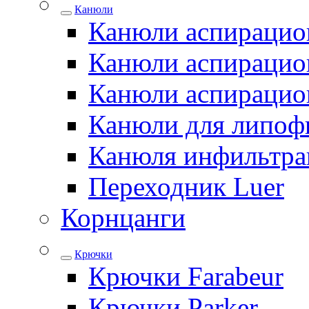
Канюли
Канюли аспирацио
Канюли аспирацио
Канюли аспирацио
Канюли для липоф
Канюля инфильтра
Переходник Luer
Корнцанги
Крючки
Крючки Farabeur
Крючки Parker