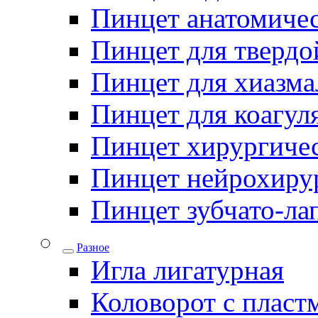
Пинцет анатомичес
Пинцет для твердо
Пинцет для хиазма
Пинцет для коагул
Пинцет хирургиче
Пинцет нейрохиру
Пинцет зубчато-ла
Разное
Игла лигатурная
Коловорот с пласт