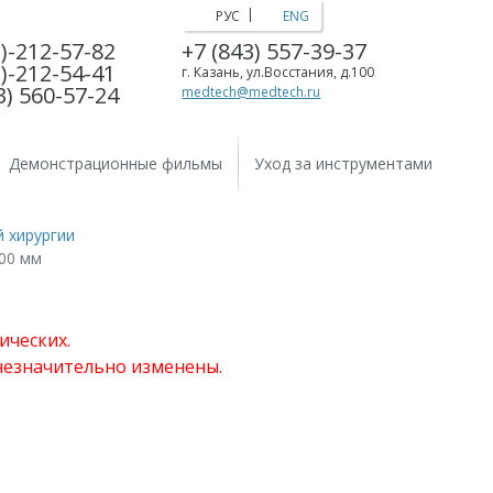
|
РУС
ENG
)-212-57-82
+7 (843) 557-39-37
)-212-54-41
г. Казань, ул.Восстания, д.100
3) 560-57-24
medtech@medtech.ru
Демонстрационные фильмы
Уход за инструментами
 хирургии
00 мм
ических.
 незначительно изменены.