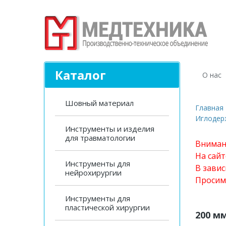
Каталог
О нас
Шовный материал
Главная
Иглодер
Инструменты и изделия
для травматологии
Вниман
На сай
Инструменты для
В завис
нейрохирургии
Просим
Инструменты для
пластической хирургии
200 м