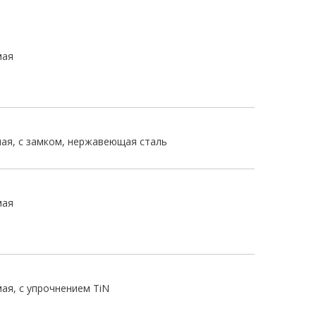
мая
мая, с замком, нержавеющая сталь
мая
мая, с упрочнением TiN