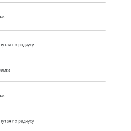
мая
гнутая по радиусу
замка
мая
гнутая по радиусу