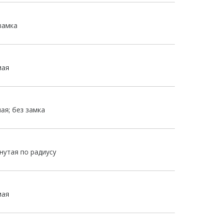
замка
мая
ая; без замка
гнутая по радиусу
мая