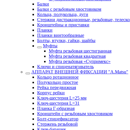
Балки
Балки с резьбовым хвостовиком
Кольца, полукольца, дуги
Стержни дистракционные, резьбовые, телеск
Кронштейны и приставки
Планки
Планки винтообразные
Болты, втулки, гайки, шайбы
Муфты
Муфта резьбовая шестигранная
Муфта резьбовая квадратная
Муфта резьбовая «Супримекс»
Ключи и спиценатягиватель
АППАРАТ ВНЕШНЕЙ ФИКСАЦИИ "A.Matsu"
Кольцо ротационное
Полукольцо простое
Рейка передвижная
Корпус рейки
Ключ-шестерня L=25 мм
Ключ-шестерня L=31
Планка Г-образная
Кронштейн с резьбовым хвостовиком
Болт-спицефиксатор
Стержень резьбовой
Ключ-барашек