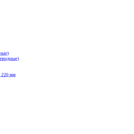
ные)
левидные)
 220 мм