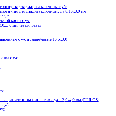
изогнутая для диафиза ключицы с у/с
изогнутая для диафиза ключицы, с у/с 10х3,0 мм
 с у/с
евой кости с у/с
0,0х3,0 мм левая/правая
ирением с у/с правые/левые 10,5х3,0
елка с у/с
с
/с
 с ограниченным контактом с у/с 12,0х4,0 мм (PHILOS)
 с у/с
у/с