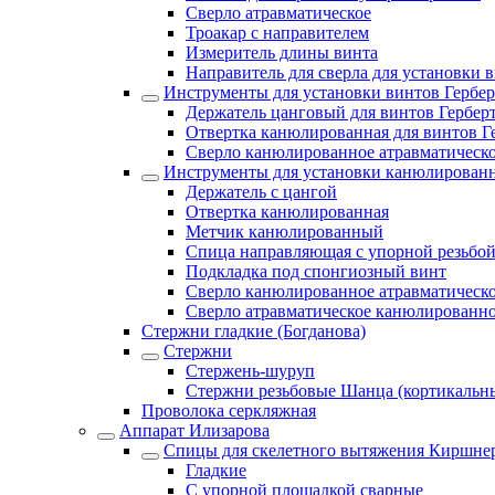
Сверло атравматическое
Троакар с направителем
Измеритель длины винта
Направитель для сверла для установки 
Инструменты для установки винтов Гербер
Держатель цанговый для винтов Гербер
Отвертка канюлированная для винтов Г
Сверло канюлированное атравматическо
Инструменты для установки канюлирован
Держатель с цангой
Отвертка канюлированная
Метчик канюлированный
Спица направляющая с упорной резьбо
Подкладка под спонгиозный винт
Сверло канюлированное атравматическо
Сверло атравматическое канюлированн
Стержни гладкие (Богданова)
Стержни
Стержень-шуруп
Стержни резьбовые Шанца (кортикальн
Проволока серкляжная
Аппарат Илизарова
Спицы для cкелетного вытяжения Киршнер
Гладкие
С упорной площадкой сварные