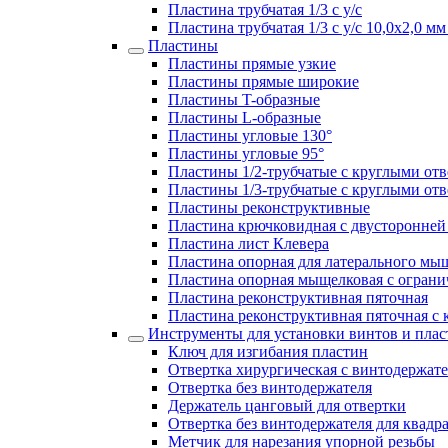
Пластина трубчатая 1/3 с у/с
Пластина трубчатая 1/3 с у/с 10,0х2,0 
Пластины
Пластины прямые узкие
Пластины прямые широкие
Пластины T-образные
Пластины L-образные
Пластины угловые 130°
Пластины угловые 95°
Пластины 1/2-трубчатые с круглыми от
Пластины 1/3-трубчатые с круглыми от
Пластины реконструктивные
Пластина крючковидная с двусторонней 
Пластина лист Клевера
Пластина опорная для латерального мы
Пластина опорная мыщелковая с ограни
Пластина реконструктивная пяточная
Пластина реконструктивная пяточная с
Инструменты для установки винтов и плас
Ключ для изгибания пластин
Отвертка хирургическая с винтодержат
Отвертка без винтодержателя
Держатель цанговый для отвертки
Отвертка без винтодержателя для квадр
Метчик для нарезания упорной резьбы