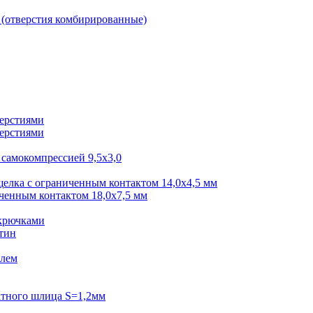
мм (отверстия комбирированные)
верстиями
верстиями
самокомпрессией 9,5x3,0
щелка с ограниченным контактом 14,0x4,5 мм
ченным контактом 18,0x7,5 мм
 крючками
тин
елем
атного шлица S=1,2мм