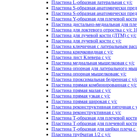
Пластина L-образная латеральная с у/с
Пластина S-образная анатомически пред
Пластина S-образная анатомически пред
Пластина Y-образная для плечевой кости
Пластина дистально-медиальная для плеч
Пластина для локтевого отростка с у/с 1
Пластина для лучевой кости (ЛТМ) с у/с
Пластина для лучевой кости с у/с
Пластина ключичная с латеральным расш
Пластина крючковидная с у/с
Пластина лист Клевера с у/с
Пластина медиальная мыщелковая с у/с
Пластина опорная для латерального мыщ
Пластина опорная мыщелковаяс у/с
Пластина проксимальная бедренная с у/
Пластина прямая комбинированная с у/с
Пластина прямая малая с у/с
Пластина прямая узкая с у/с
Пластина прямая широкая с у/с
Пластина реконструктивная пяточная с у
Пластина реконструктивная с у/с
Пластина Т-образная для плечевой кости
Пластина Т-образная для плечевой кости
Пластина Т-образная для шейки плеча с 
Пластина трубчатая 1/2 с у/с