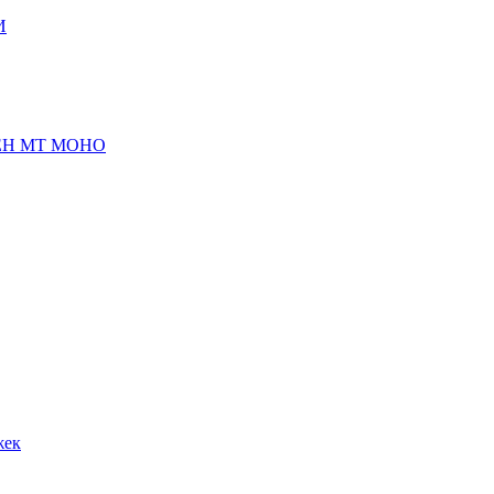
И
Н МТ МОНО
жек