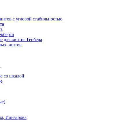
винтов с угловой стабильностью
та
та
ерберта
е для винтов Гербера
ных винтов
й
е со шкалой
ое
ые)
а, Илизарова