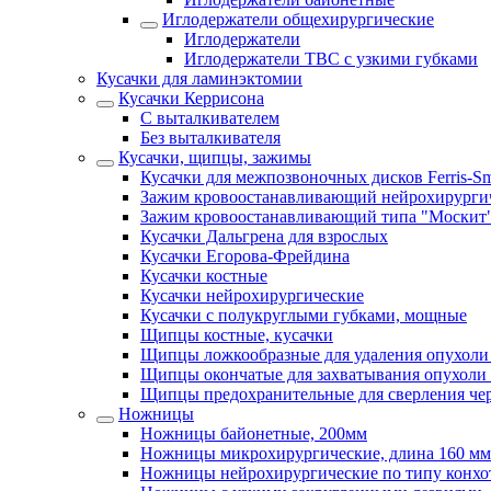
Иглодержатели общехирургические
Иглодержатели
Иглодержатели ТВС с узкими губками
Кусачки для ламинэктомии
Кусачки Керрисона
С выталкивателем
Без выталкивателя
Кусачки, щипцы, зажимы
Кусачки для межпозвоночных дисков Ferris-Sm
Зажим кровоостанавливающий нейрохирурги
Зажим кровоостанавливающий типа "Москит
Кусачки Дальгрена для взрослых
Кусачки Егорова-Фрейдина
Кусачки костные
Кусачки нейрохирургические
Кусачки с полукруглыми губками, мощные
Щипцы костные, кусачки
Щипцы ложкообразные для удаления опухоли
Щипцы окончатые для захватывания опухоли 
Щипцы предохранительные для сверления че
Ножницы
Ножницы байонетные, 200мм
Ножницы микрохирургические, длина 160 мм
Ножницы нейрохирургические по типу конхо