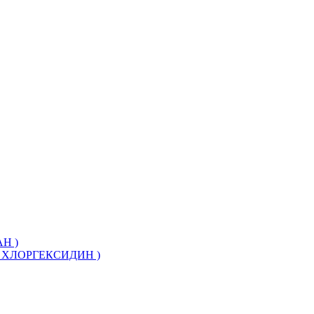
Н )
ХЛОРГЕКСИДИН )