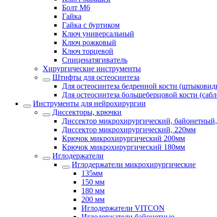
Болт М6
Гайка
Гайка с буртиком
Ключ универсальный
Ключ рожковый
Ключ торцевой
Спиценатягиватель
Хирургические инструменты
Штифты для остеосинтеза
Для остеосинтеза бедренной кости (штыковид
Для остеосинтеза большеберцовой кости (саб
Инструменты для нейрохирургии
Диссекторы, крючки
Диссектор микрохирургический, байонетный,
Диссектор микрохирургический, 220мм
Крючок микрохирургический 200мм
Крючок микрохирургический 180мм
Иглодержатели
Иглодержатели микрохирургические
135мм
150 мм
180 мм
200 мм
Иглодержатели VITCON
Иглодержатели байонетные