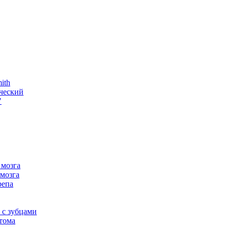
ith
ческий
"
 мозга
мозга
репа
 с зубцами
тома