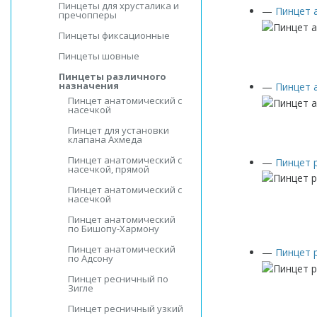
Пинцеты для хрусталика и
—
Пинцет 
пречопперы
Пинцеты фиксационные
Пинцеты шовные
Пинцеты различного
назначения
—
Пинцет 
Пинцет анатомический с
насечкой
Пинцет для установки
клапана Ахмеда
Пинцет анатомический с
—
Пинцет 
насечкой, прямой
Пинцет анатомический с
насечкой
Пинцет анатомический
по Бишопу-Хармону
Пинцет анатомический
—
Пинцет 
по Адсону
Пинцет ресничный по
Зигле
Пинцет ресничный узкий