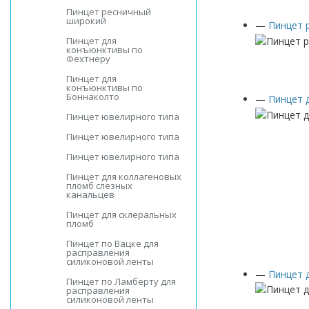
Пинцет ресничный
широкий
—
Пинцет 
Пинцет для
конъюнктивы по
Фехтнеру
Пинцет для
конъюнктивы по
Боннаколто
—
Пинцет 
Пинцет ювелирного типа
Пинцет ювелирного типа
Пинцет ювелирного типа
Пинцет для коллагеновых
пломб слезных
канальцев
Пинцет для склеральных
пломб
Пинцет по Вацке для
расправления
силиконовой ленты
—
Пинцет 
Пинцет по Ламберту для
расправления
силиконовой ленты