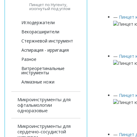
Пинцет по Нугенту,
изогнутый под углом
—
Пинцет 
Иглодержатели
Векорасширители
Стержневой инструмент
Аспирация - ирригация
—
Пинцет 
Разное
Витреоретинальные
инструменты
Алмазные ножи
—
Пинцет 
Микроинструменты для
офтальмологии
одноразовые
Микроинструменты для
сердечно-сосудистой
—
Пинцет 