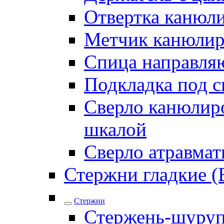
Отвертка канюл
Метчик канюли
Спица направля
Подкладка под 
Сверло канюлиро
шкалой
Сверло атравма
Стержни гладкие (
Стержни
Стержень-шуру