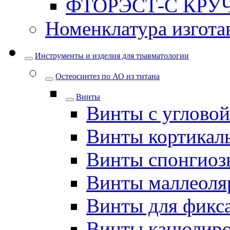
ФТОРЭСТ-С КРУ
Номенклатура изгота
Инструменты и изделия для травматологии
Остеосинтез по АО из титана
Винты
Винты с углово
Винты кортикал
Винты спонгиоз
Винты маллеоля
Винты для фикс
Винты канюлир