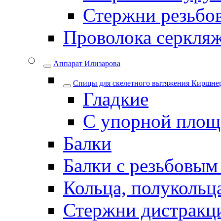
Стержни резьбо
Проволока серкля
Аппарат Илизарова
Спицы для cкелетного вытяжения Киршнер
Гладкие
С упорной площ
Балки
Балки с резьбовым
Кольца, полукольца
Стержни дистракци