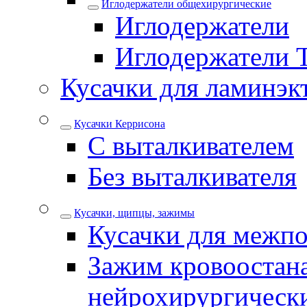
Иглодержатели общехирургические
Иглодержатели
Иглодержатели 
Кусачки для ламинэк
Кусачки Керрисона
С выталкивателем
Без выталкивателя
Кусачки, щипцы, зажимы
Кусачки для межпо
Зажим кровоостан
нейрохирургическ