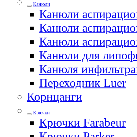
Канюли
Канюли аспирацио
Канюли аспирацио
Канюли аспирацио
Канюли для липоф
Канюля инфильтра
Переходник Luer
Корнцанги
Крючки
Крючки Farabeur
Крючки Parker