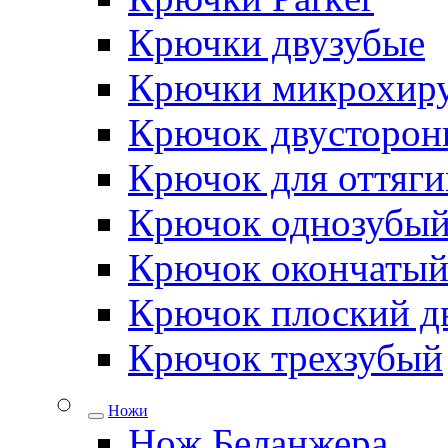
Крючки двузубые
Крючки микрохиру
Крючок двусторон
Крючок для оттяги
Крючок однозубы
Крючок окончаты
Крючок плоский д
Крючок трехзубый
Ножи
Нож Беланжера