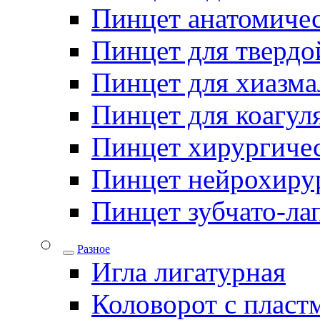
Пинцет анатомичес
Пинцет для твердо
Пинцет для хиазма
Пинцет для коагул
Пинцет хирургиче
Пинцет нейрохиру
Пинцет зубчато-ла
Разное
Игла лигатурная
Коловорот с пласт