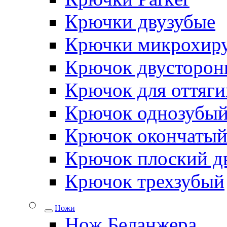
Крючки двузубые
Крючки микрохиру
Крючок двусторон
Крючок для оттяги
Крючок однозубы
Крючок окончаты
Крючок плоский д
Крючок трехзубый
Ножи
Нож Беланжера