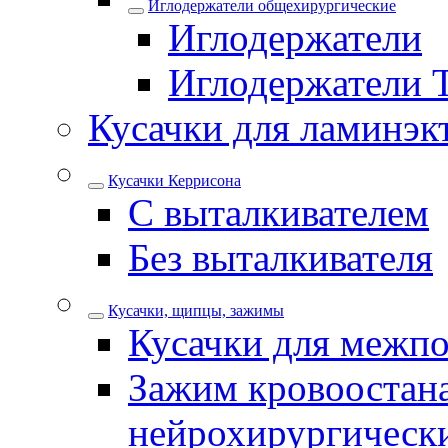
Иглодержатели общехирургические
Иглодержатели
Иглодержатели 
Кусачки для ламинэк
Кусачки Керрисона
С выталкивателем
Без выталкивателя
Кусачки, щипцы, зажимы
Кусачки для межпо
Зажим кровоостан
нейрохирургическ