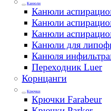
Канюли
Канюли аспирацио
Канюли аспирацио
Канюли аспирацио
Канюли для липоф
Канюля инфильтра
Переходник Luer
Корнцанги
Крючки
Крючки Farabeur
Крючки Parker