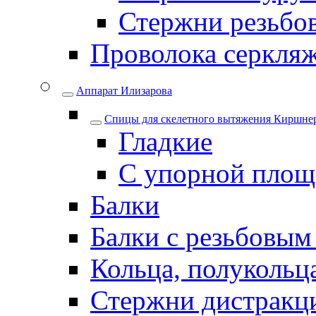
Стержни резьбо
Проволока серкля
Аппарат Илизарова
Спицы для cкелетного вытяжения Киршнер
Гладкие
С упорной площ
Балки
Балки с резьбовым
Кольца, полукольца
Стержни дистракци