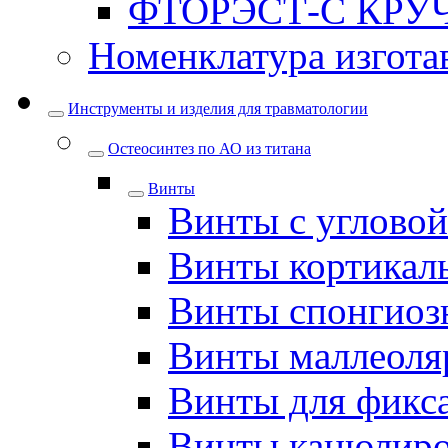
ФТОРЭСТ-С КРУ
Номенклатура изгота
Инструменты и изделия для травматологии
Остеосинтез по АО из титана
Винты
Винты с углово
Винты кортикал
Винты спонгиоз
Винты маллеоля
Винты для фикс
Винты канюлир