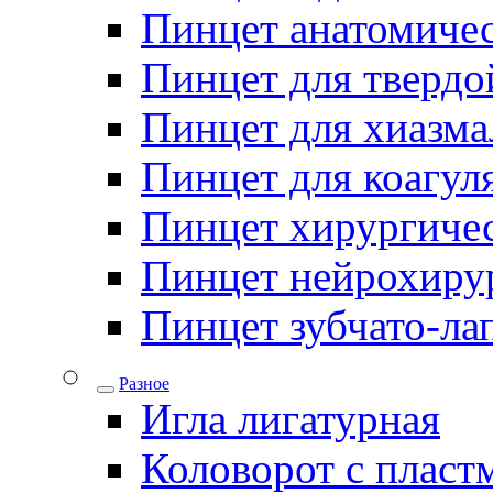
Пинцет анатомичес
Пинцет для твердо
Пинцет для хиазма
Пинцет для коагул
Пинцет хирургиче
Пинцет нейрохиру
Пинцет зубчато-ла
Разное
Игла лигатурная
Коловорот с пласт