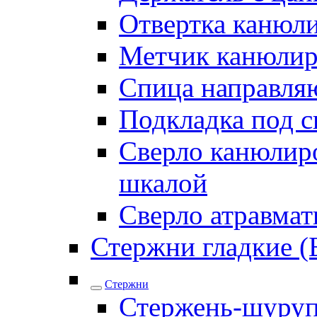
Отвертка канюл
Метчик канюли
Спица направля
Подкладка под 
Сверло канюлиро
шкалой
Сверло атравма
Стержни гладкие (
Стержни
Стержень-шуру