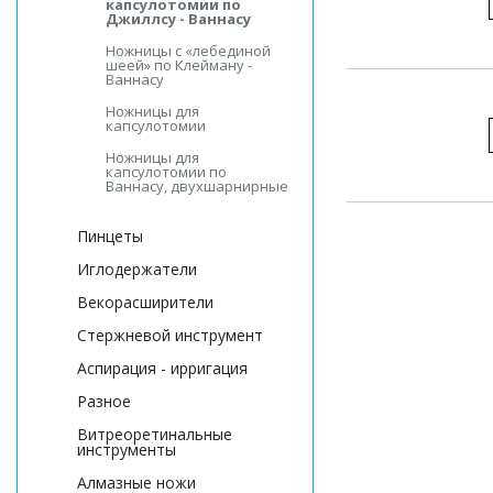
капсулотомии по
Джиллсу - Ваннасу
Ножницы с «лебединой
шеей» по Клейману -
Ваннасу
Ножницы для
капсулотомии
Ножницы для
капсулотомии по
Ваннасу, двухшарнирные
Пинцеты
Иглодержатели
Векорасширители
Стержневой инструмент
Аспирация - ирригация
Разное
Витреоретинальные
инструменты
Алмазные ножи