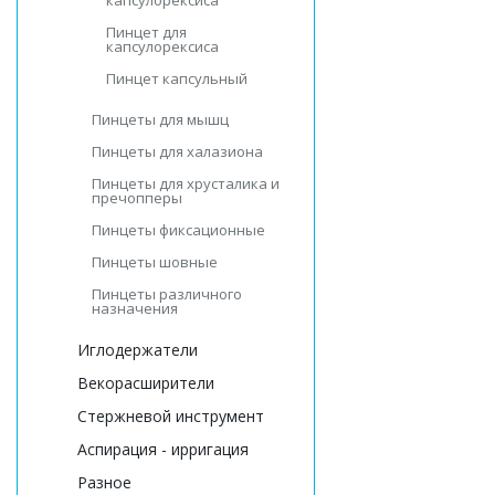
капсулорексиса
Пинцет для
капсулорексиса
Пинцет капсульный
Пинцеты для мышц
Пинцеты для халазиона
Пинцеты для хрусталика и
пречопперы
Пинцеты фиксационные
Пинцеты шовные
Пинцеты различного
назначения
Иглодержатели
Векорасширители
Стержневой инструмент
Аспирация - ирригация
Разное