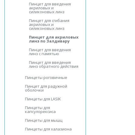
Пинцет для введения
акриловых и
силиконовых линз
Пинцет для сгибания
акриловых и
силиконовых линз
Пинцет для акриловых
линз по Залдивару
Пинцет для введения
линз с памятью
Пинцет для введения
линз обратного действия
Пинцеты роговичные
Пинцет для радужной
оболочки
Пинцеты для LASIK
Пинцеты для
капсулорексиса
Пинцеты для мышц
Пинцеты для халазиона