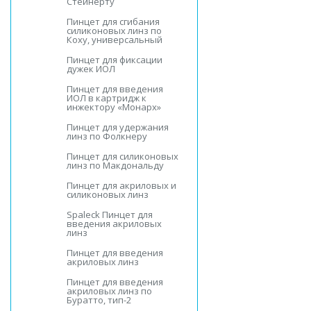
Стейнерту
Пинцет для сгибания
силиконовых линз по
Коху, универсальный
Пинцет для фиксации
дужек ИОЛ
Пинцет для введения
ИОЛ в картридж к
инжектору «Монарх»
Пинцет для удержания
линз по Фолкнеру
Пинцет для силиконовых
линз по Макдональду
Пинцет для акриловых и
силиконовых линз
Spaleck Пинцет для
введения акриловых
линз
Пинцет для введения
акриловых линз
Пинцет для введения
акриловых линз по
Буратто, тип-2