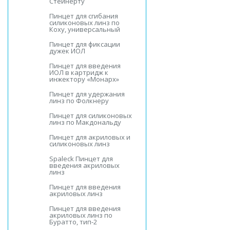
Стейнерту
Пинцет для сгибания
силиконовых линз по
Коху, универсальный
Пинцет для фиксации
дужек ИОЛ
Пинцет для введения
ИОЛ в картридж к
инжектору «Монарх»
Пинцет для удержания
линз по Фолкнеру
Пинцет для силиконовых
линз по Макдональду
Пинцет для акриловых и
силиконовых линз
Spaleck Пинцет для
введения акриловых
линз
Пинцет для введения
акриловых линз
Пинцет для введения
акриловых линз по
Буратто, тип-2