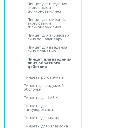
Пинцет для введения
акриловых и
силиконовых линз
Пинцет для сгибания
акриловых и
силиконовых линз
Пинцет для акриловых
линз по Залдивару
Пинцет для введения
линз с памятью
Пинцет для введения
линз обратного
действия
Пинцеты роговичные
Пинцет для радужной
оболочки
Пинцеты для LASIK
Пинцеты для
капсулорексиса
Пинцеты для мышц
Пинцеты для халазиона