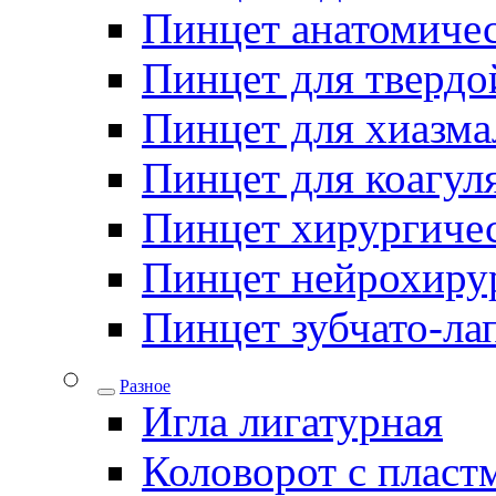
Пинцет анатомичес
Пинцет для твердо
Пинцет для хиазма
Пинцет для коагул
Пинцет хирургиче
Пинцет нейрохиру
Пинцет зубчато-ла
Разное
Игла лигатурная
Коловорот с пласт