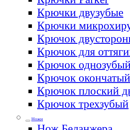
Крючки двузубые
Крючки микрохиру
Крючок двусторон
Крючок для оттяги
Крючок однозубы
Крючок окончаты
Крючок плоский д
Крючок трехзубый
Ножи
Нож Беланжера