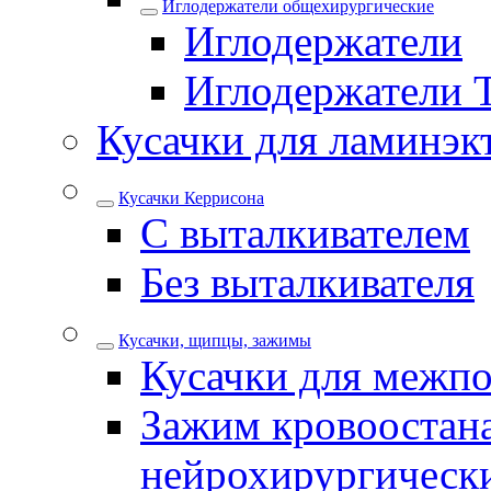
Иглодержатели общехирургические
Иглодержатели
Иглодержатели 
Кусачки для ламинэк
Кусачки Керрисона
С выталкивателем
Без выталкивателя
Кусачки, щипцы, зажимы
Кусачки для межпо
Зажим кровоостан
нейрохирургическ