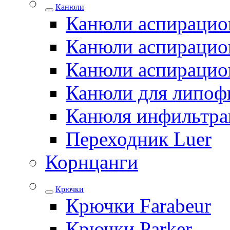
Канюли
Канюли аспирацио
Канюли аспирацио
Канюли аспирацио
Канюли для липоф
Канюля инфильтра
Переходник Luer
Корнцанги
Крючки
Крючки Farabeur
Крючки Parker