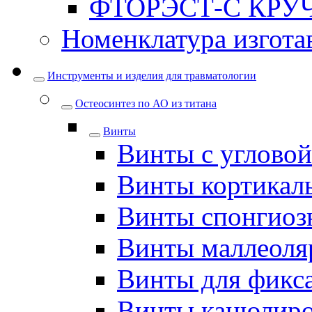
ФТОРЭСТ-С КРУ
Номенклатура изгота
Инструменты и изделия для травматологии
Остеосинтез по АО из титана
Винты
Винты с углово
Винты кортикал
Винты спонгиоз
Винты маллеоля
Винты для фикс
Винты канюлир