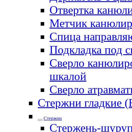
Отвертка канюл
Метчик канюли
Спица направля
Подкладка под 
Сверло канюлиро
шкалой
Сверло атравма
Стержни гладкие (
Стержни
Стержень-шуру