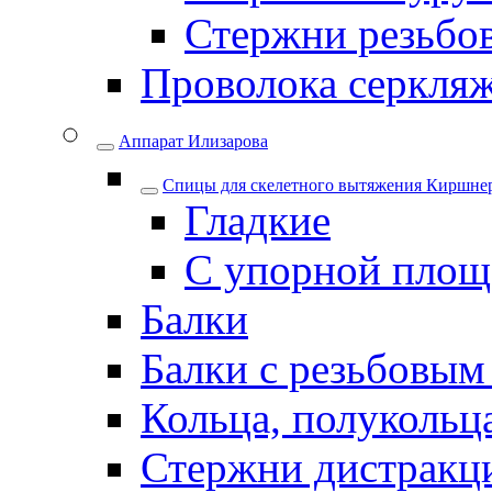
Стержни резьбо
Проволока серкля
Аппарат Илизарова
Спицы для cкелетного вытяжения Киршнер
Гладкие
С упорной площ
Балки
Балки с резьбовым
Кольца, полукольца
Стержни дистракци