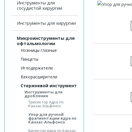
Инструменты для
сосудистой хирургии
Инструменты для хирургии
Микроинструменты для
офтальмологии
Ножницы глазные
Пинцеты
Иглодержатели
Векорасширители
Стержневой инструмент
Инструменты для
дробления
Трисектор ядра по
Канзас-Альфонсо
Упор для ручной
фрагментации ядра по
Канзас-Альфонсо
Бисектор ядра по Канзас-