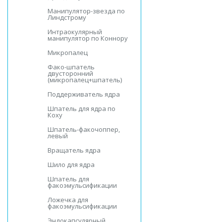
Манипулятор-звезда по
Линдстрому
Интраокулярный
манипулятор по Коннору
Микропалец
Фако-шпатель
двусторонний
(микропалец+шпатель)
Поддерживатель ядра
Шпатель для ядра по
Коху
Шпатель-факочоппер,
левый
Вращатель ядра
Шило для ядра
Шпатель для
факоэмульсификации
Ложечка для
факоэмульсификации
Эндокапсулярный