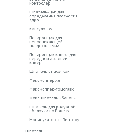
контролер
Шпатель-щуп для
определения плотности
ядра
Капсулотом
Полировщик для
непроникающей
склероэктомии
Полировщик капсул для
передней и задней
камер
Шпатель с насечкой
Факочоппер Хе
Факочоппер-томогавк
Фако-шпатель «банан»
Шпатель для радужной
оболочки по Ровену
Манипулятор по Винтеру
Шпатели