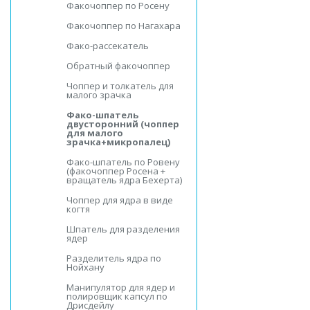
Факочоппер по Росену
Факочоппер по Нагахара
Фако-рассекатель
Обратный факочоппер
Чоппер и толкатель для
малого зрачка
Фако-шпатель
двусторонний (чоппер
для малого
зрачка+микропалец)
Фако-шпатель по Ровену
(факочоппер Росена +
вращатель ядра Бехерта)
Чоппер для ядра в виде
когтя
Шпатель для разделения
ядер
Разделитель ядра по
Нойхану
Манипулятор для ядер и
полировщик капсул по
Дрисдейлу