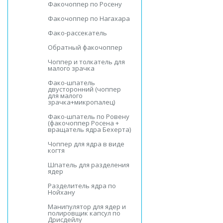
Факочоппер по Росену
Факочоппер по Нагахара
Фако-рассекатель
Обратный факочоппер
Чоппер и толкатель для
малого зрачка
Фако-шпатель
двусторонний (чоппер
для малого
зрачка+микропалец)
Фако-шпатель по Ровену
(факочоппер Росена +
вращатель ядра Бехерта)
Чоппер для ядра в виде
когтя
Шпатель для разделения
ядер
Разделитель ядра по
Нойхану
Манипулятор для ядер и
полировщик капсул по
Дрисдейлу