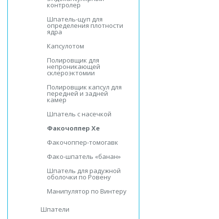
контролер
Шпатель-щуп для
определения плотности
ядра
Капсулотом
Полировщик для
непроникающей
склероэктомии
Полировщик капсул для
передней и задней
камер
Шпатель с насечкой
Факочоппер Хе
Факочоппер-томогавк
Фако-шпатель «банан»
Шпатель для радужной
оболочки по Ровену
Манипулятор по Винтеру
Шпатели