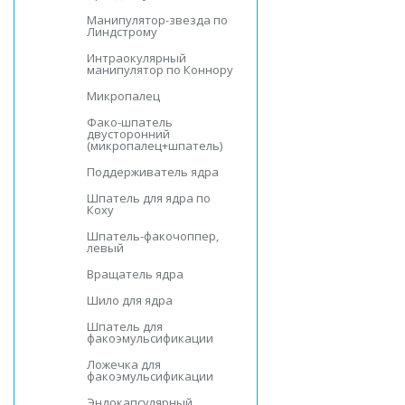
Манипулятор-звезда по
Линдстрому
Интраокулярный
манипулятор по Коннору
Микропалец
Фако-шпатель
двусторонний
(микропалец+шпатель)
Поддерживатель ядра
Шпатель для ядра по
Коху
Шпатель-факочоппер,
левый
Вращатель ядра
Шило для ядра
Шпатель для
факоэмульсификации
Ложечка для
факоэмульсификации
Эндокапсулярный