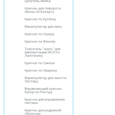
Шпатель-вилка
Крючок для поворота
линзы по Бехерту
Крючок по Куглену
Манипулятор для линз
Крючок по Ошеру
Крючок по Фензлу
Толкатель "жало" для
имплантации ИОЛ по
Лапочкину
Крючок по Сински
Крючок по Левиски
Манипулятор для линз по
Лестеру
Вправляющий крючок-
багор по Рентшу
Крючок для вправления
гаптики
Крючок для радужной
оболочки