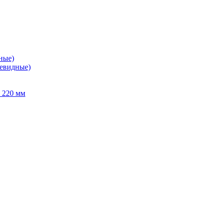
ные)
левидные)
 220 мм