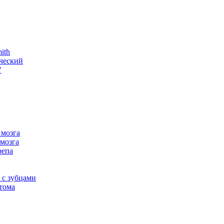
ith
ческий
"
 мозга
мозга
репа
 с зубцами
тома