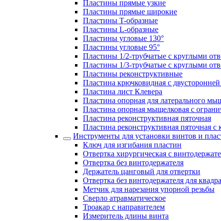
Пластины прямые узкие
Пластины прямые широкие
Пластины T-образные
Пластины L-образные
Пластины угловые 130°
Пластины угловые 95°
Пластины 1/2-трубчатые с круглыми от
Пластины 1/3-трубчатые с круглыми от
Пластины реконструктивные
Пластина крючковидная с двусторонней 
Пластина лист Клевера
Пластина опорная для латерального мы
Пластина опорная мыщелковая с ограни
Пластина реконструктивная пяточная
Пластина реконструктивная пяточная с
Инструменты для установки винтов и плас
Ключ для изгибания пластин
Отвертка хирургическая с винтодержат
Отвертка без винтодержателя
Держатель цанговый для отвертки
Отвертка без винтодержателя для квадр
Метчик для нарезания упорной резьбы
Сверло атравматическое
Троакар с направителем
Измеритель длины винта