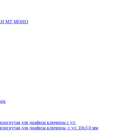
Н МТ МОНО
жек
изогнутая для диафиза ключицы с у/с
изогнутая для диафиза ключицы, с у/с 10х3,0 мм