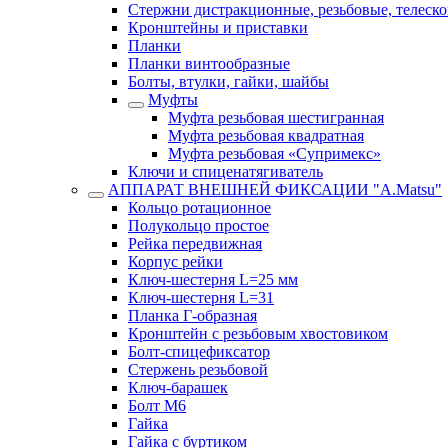
Стержни дистракционные, резьбовые, телеск
Кронштейны и приставки
Планки
Планки винтообразные
Болты, втулки, гайки, шайбы
Муфты
Муфта резьбовая шестигранная
Муфта резьбовая квадратная
Муфта резьбовая «Супримекс»
Ключи и спиценатягиватель
АППАРАТ ВНЕШНЕЙ ФИКСАЦИИ "A.Matsu"
Кольцо ротационное
Полукольцо простое
Рейка передвижная
Корпус рейки
Ключ-шестерня L=25 мм
Ключ-шестерня L=31
Планка Г-образная
Кронштейн с резьбовым хвостовиком
Болт-спицефиксатор
Стержень резьбовой
Ключ-барашек
Болт М6
Гайка
Гайка с буртиком