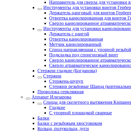
Направитель для сверла для установки 
Инструменты для установки винтов Гербер
Держатель цанговый для винтов Гербер
Отвертка канюлированная для винтов Г
Сверло канюлированное атравматическо
Инструменты для установки канюлирован
Держатель с цангой
Отвертка канюлированная
Метчик канюлированный
Спица направляющая с упорной резьбо
Подкладка под спонгиозный винт
Сверло канюлированное атравматическо
Сверло атравматическое канюлированн
Стержни гладкие (Богданова)
Стержни
Стержень-шуруп
Стержни резьбовые Шанца (кортикальн
Проволока серкляжная
Аппарат Илизарова
Спицы для cкелетного вытяжения Киршнер
Гладкие
С упорной площадкой сварные
Балки
Балки с резьбовым хвостовиком
Кольца, полукольца, дуги