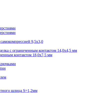
верстиями
верстиями
самокомпрессией 9,5x3,0
щелка с ограниченным контактом 14,0x4,5 мм
ченным контактом 18,0x7,5 мм
 крючками
тин
елем
атного шлица S=1,2мм