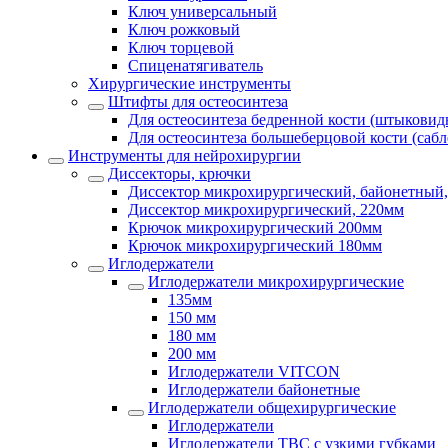
Ключ универсальный
Ключ рожковый
Ключ торцевой
Спиценатягиватель
Хирургические инструменты
Штифты для остеосинтеза
Для остеосинтеза бедренной кости (штыковид
Для остеосинтеза большеберцовой кости (саб
Инструменты для нейрохирургии
Диссекторы, крючки
Диссектор микрохирургический, байонетный,
Диссектор микрохирургический, 220мм
Крючок микрохирургический 200мм
Крючок микрохирургический 180мм
Иглодержатели
Иглодержатели микрохирургические
135мм
150 мм
180 мм
200 мм
Иглодержатели VITCON
Иглодержатели байонетные
Иглодержатели общехирургические
Иглодержатели
Иглодержатели ТВС с узкими губками