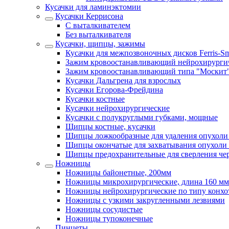
Кусачки для ламинэктомии
Кусачки Керрисона
С выталкивателем
Без выталкивателя
Кусачки, щипцы, зажимы
Кусачки для межпозвоночных дисков Ferris-Sm
Зажим кровоостанавливающий нейрохирурги
Зажим кровоостанавливающий типа "Москит
Кусачки Дальгрена для взрослых
Кусачки Егорова-Фрейдина
Кусачки костные
Кусачки нейрохирургические
Кусачки с полукруглыми губками, мощные
Щипцы костные, кусачки
Щипцы ложкообразные для удаления опухоли
Щипцы окончатые для захватывания опухоли 
Щипцы предохранительные для сверления че
Ножницы
Ножницы байонетные, 200мм
Ножницы микрохирургические, длина 160 мм
Ножницы нейрохирургические по типу конхо
Ножницы с узкими закругленными лезвиями
Ножницы сосудистые
Ножницы тупоконечные
Пинцеты