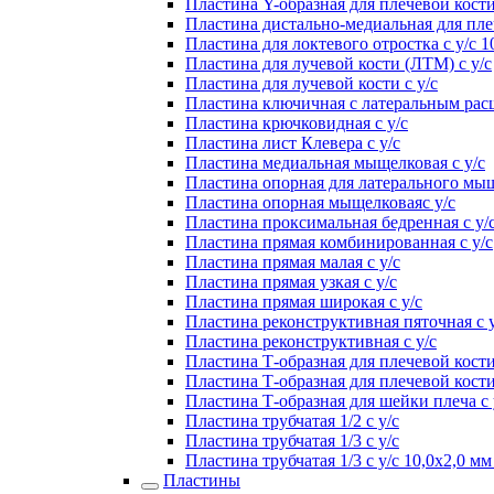
Пластина Y-образная для плечевой кости
Пластина дистально-медиальная для плеч
Пластина для локтевого отростка с у/с 1
Пластина для лучевой кости (ЛТМ) с у/с
Пластина для лучевой кости с у/с
Пластина ключичная с латеральным расш
Пластина крючковидная с у/с
Пластина лист Клевера с у/с
Пластина медиальная мыщелковая с у/с
Пластина опорная для латерального мыщ
Пластина опорная мыщелковаяс у/с
Пластина проксимальная бедренная с у/
Пластина прямая комбинированная с у/с
Пластина прямая малая с у/с
Пластина прямая узкая с у/с
Пластина прямая широкая с у/с
Пластина реконструктивная пяточная с у
Пластина реконструктивная с у/с
Пластина Т-образная для плечевой кости
Пластина Т-образная для плечевой кости
Пластина Т-образная для шейки плеча с 
Пластина трубчатая 1/2 с у/с
Пластина трубчатая 1/3 с у/с
Пластина трубчатая 1/3 с у/с 10,0х2,0 
Пластины