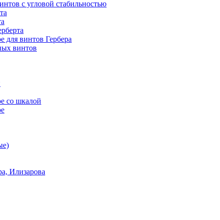
винтов с угловой стабильностью
та
та
ерберта
е для винтов Гербера
ных винтов
й
е со шкалой
ое
ые)
а, Илизарова