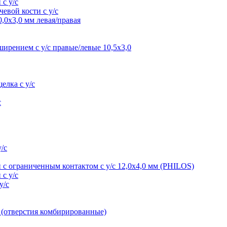
 с у/с
евой кости с у/с
0,0х3,0 мм левая/правая
ирением с у/с правые/левые 10,5х3,0
елка с у/с
с
/с
 с ограниченным контактом с у/с 12,0х4,0 мм (PHILOS)
 с у/с
у/с
мм (отверстия комбирированные)