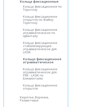
Кольца фиксационные
Кольцо фиксационное по
Торнтону
Кольцо фиксационное
открытое по Файну-
Торнтону
Кольцо фиксационное
атравматическое по
Цвинталу
Кольцо фиксационное
стабилизирующее
атравматическое для
LASIK
Кольцо фиксационное
атравматическое
Кольцо фиксационное
атравматическое для
PRK - LASIK по
Блюменталю
Кольцо фиксационное
открытое
Кюретки, Воронки,
Разметчики