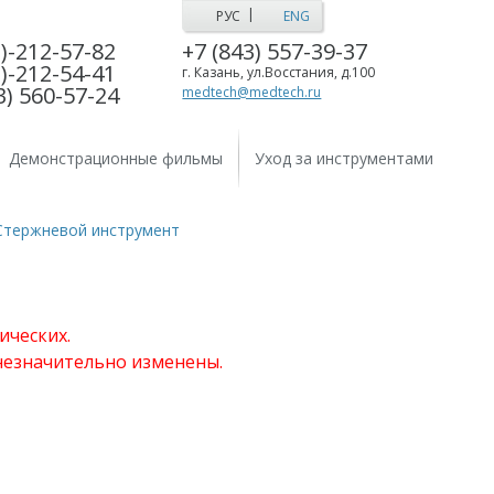
|
РУС
ENG
)-212-57-82
+7 (843) 557-39-37
)-212-54-41
г. Казань, ул.Восстания, д.100
3) 560-57-24
medtech@medtech.ru
Демонстрационные фильмы
Уход за инструментами
Стержневой инструмент
ических.
 незначительно изменены.