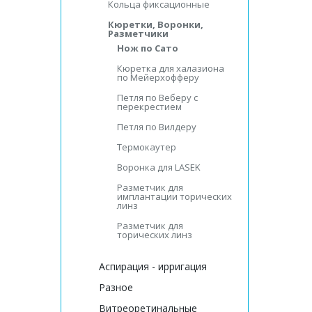
Кольца фиксационные
Кюретки, Воронки,
Разметчики
Нож по Сато
Кюретка для халазиона
по Мейерхофферу
Петля по Веберу с
перекрестием
Петля по Вилдеру
Термокаутер
Воронка для LASEK
Разметчик для
имплантации торических
линз
Разметчик для
торических линз
Аспирация - ирригация
Разное
Витреоретинальные