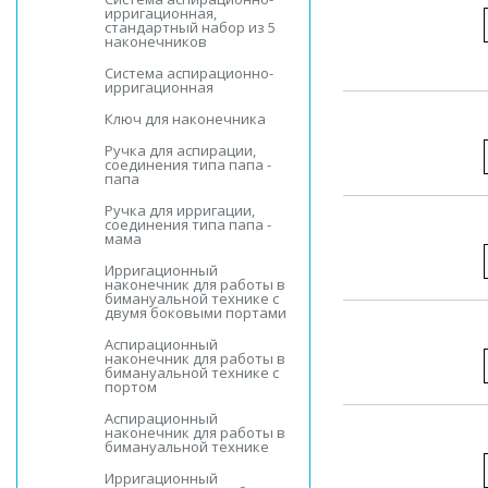
ирригационная,
стандартный набор из 5
наконечников
Система аспирационно-
ирригационная
Ключ для наконечника
Ручка для аспирации,
соединения типа папа -
папа
Ручка для ирригации,
соединения типа папа -
мама
Ирригационный
наконечник для работы в
бимануальной технике с
двумя боковыми портами
Аспирационный
наконечник для работы в
бимануальной технике с
портом
Аспирационный
наконечник для работы в
бимануальной технике
Ирригационный