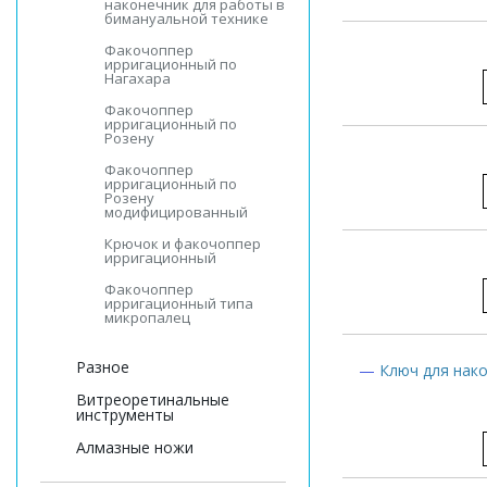
наконечник для работы в
бимануальной технике
Факочоппер
ирригационный по
Нагахара
Факочоппер
ирригационный по
Розену
Факочоппер
ирригационный по
Розену
модифицированный
Крючок и факочоппер
ирригационный
Факочоппер
ирригационный типа
микропалец
Разное
—
Ключ для нак
Витреоретинальные
инструменты
Алмазные ножи