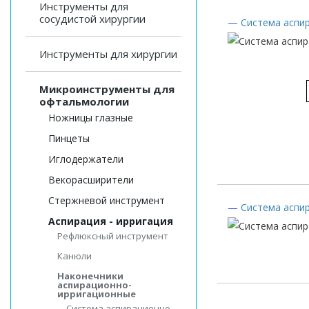
Инструменты для
сосудистой хирургии
—
Система аспи
Инструменты для хирургии
Микроинструменты для
офтальмологии
Ножницы глазные
Пинцеты
Иглодержатели
Векорасширители
Стержневой инструмент
—
Система аспи
Аспирация - ирригация
Рефлюксный инструмент
Канюли
Наконечники
аспирационно-
ирригационные
Система аспирационно-