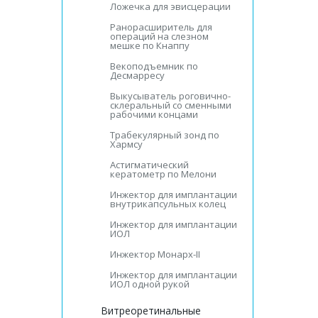
Ложечка для эвисцерации
Ранорасширитель для
операций на слезном
мешке по Кнаппу
Векоподъемник по
Десмарресу
Выкусыватель роговично-
склеральный со сменными
рабочими концами
Трабекулярный зонд по
Хармсу
Астигматический
кератометр по Мелони
Инжектор для имплантации
внутрикапсульных колец
Инжектор для имплантации
ИОЛ
Инжектор Монарх-II
Инжектор для имплантации
ИОЛ одной рукой
Витреоретинальные