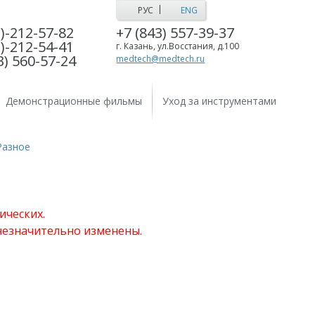
|
РУС
ENG
)-212-57-82
+7 (843) 557-39-37
)-212-54-41
г. Казань, ул.Восстания, д.100
3) 560-57-24
medtech@medtech.ru
Демонстрационные фильмы
Уход за инструментами
Разное
ических.
 незначительно изменены.