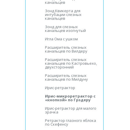
канальцев
Зонд Квикерта для
интубации слезных
канальцев
Зонд для слезных
канальцев изогнутый
Игла Ома с ушком
Расширитель слезных
канальцев по Вилдеру
Расширитель слезных
канальцев по Кастровьехо,
двухсторонний
Расширитель слезных
канальцев по Милдуну
Ирис-ретрактор
Ирис-микроретрактор с
«кнопкой» по Грэдеру
Ирис-ретрактор для малого
зрачка
Ретрактор глазного яблока
по Скефенсу