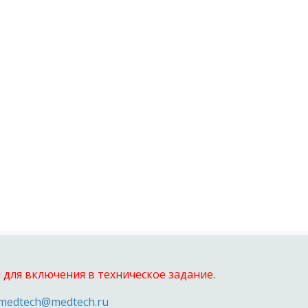
для включения в техническое задание.
medtech@medtech.ru