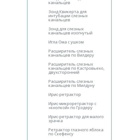
канальцев
Зонд Квикерта для
интубации слезных
канальцев
Зонд для слезных
канальцев изогнутый
Игла Ома с ушком
Расширитель слезных
канальцев по Вилдеру
Расширитель слезных
канальцев по Кастровьехо,
двухсторонний
Расширитель слезных
канальцев по Милдуну
Ирис-ретрактор
Ирис-микроретрактор с
«кнопкой» по Грэдеру
Ирис-ретрактор для малого
зрачка
Ретрактор глазного яблока
по Скефенсу