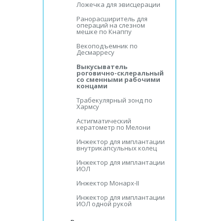
Ложечка для эвисцерации
Ранорасширитель для
операций на слезном
мешке по Кнаппу
Векоподъемник по
Десмарресу
Выкусыватель
роговично-склеральный
со сменными рабочими
концами
Трабекулярный зонд по
Хармсу
Астигматический
кератометр по Мелони
Инжектор для имплантации
внутрикапсульных колец
Инжектор для имплантации
ИОЛ
Инжектор Монарх-II
Инжектор для имплантации
ИОЛ одной рукой