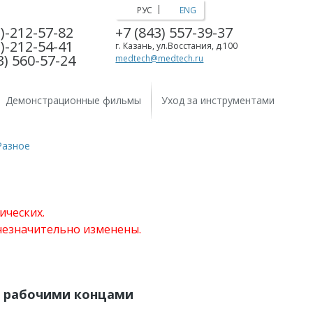
|
РУС
ENG
)-212-57-82
+7 (843) 557-39-37
)-212-54-41
г. Казань, ул.Восстания, д.100
3) 560-57-24
medtech@medtech.ru
Демонстрационные фильмы
Уход за инструментами
Разное
ических.
 незначительно изменены.
и рабочими концами