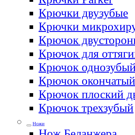
Крючки двузубые
Крючки микрохиру
Крючок двусторон
Крючок для оттяги
Крючок однозубы
Крючок окончаты
Крючок плоский д
Крючок трехзубый
Ножи
Нож Беланжера