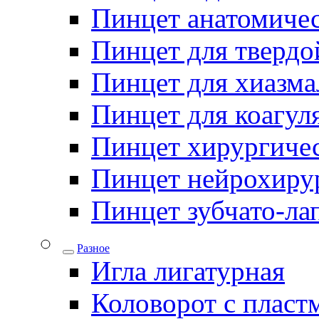
Пинцет анатомичес
Пинцет для твердо
Пинцет для хиазма
Пинцет для коагул
Пинцет хирургиче
Пинцет нейрохиру
Пинцет зубчато-ла
Разное
Игла лигатурная
Коловорот с пласт