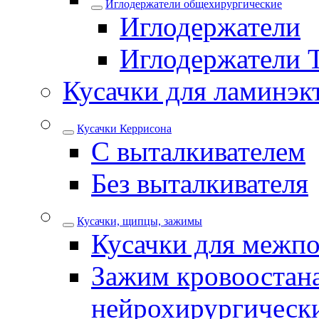
Иглодержатели общехирургические
Иглодержатели
Иглодержатели 
Кусачки для ламинэк
Кусачки Керрисона
С выталкивателем
Без выталкивателя
Кусачки, щипцы, зажимы
Кусачки для межпо
Зажим кровоостан
нейрохирургическ