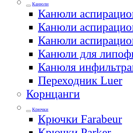
Канюли
Канюли аспирацио
Канюли аспирацио
Канюли аспирацио
Канюли для липоф
Канюля инфильтра
Переходник Luer
Корнцанги
Крючки
Крючки Farabeur
Крючки Parker