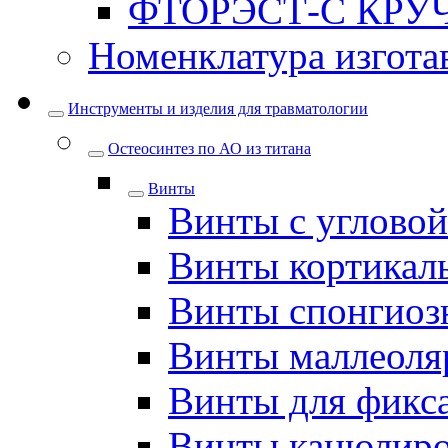
ФТОРЭСТ-С КРУ
Номенклатура изгота
Инструменты и изделия для травматологии
Остеосинтез по АО из титана
Винты
Винты с углово
Винты кортикал
Винты спонгиоз
Винты маллеоля
Винты для фикс
Винты канюлир