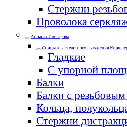
Стержни резьбо
Проволока серкля
Аппарат Илизарова
Спицы для cкелетного вытяжения Киршнер
Гладкие
С упорной площ
Балки
Балки с резьбовым
Кольца, полукольца
Стержни дистракци