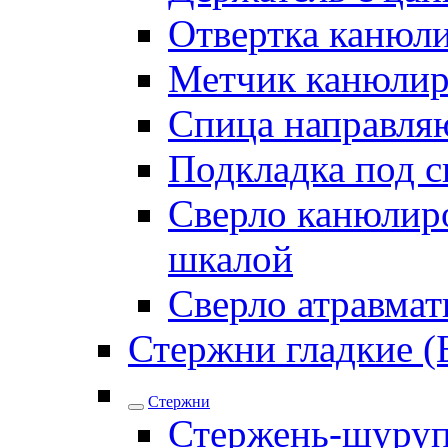
Отвертка канюл
Метчик канюли
Спица направля
Подкладка под 
Сверло канюлиро
шкалой
Сверло атравма
Стержни гладкие (
Стержни
Стержень-шуру