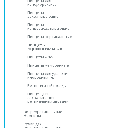
Пинцеты для
капсулорексиса
Пинцеты
захватывающие
Пинцеты
концезахватывающие
Пинцеты вертикальные
Пинцеты
горизонтальные
Пинцеты «Pic»
Пинцеты мембранные
Пинцеты для удаления
инородных тел
Ретинальный гвоздь
Пинцет для
захватывания
ретинальных звоздей
Витреоретинальные
Ножницы
Ручки для
витреоретинальных