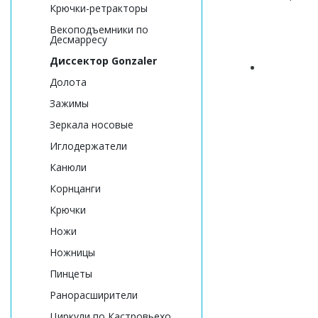
Крючки-ретракторы
Векоподъемники по
Десмарресу
Диссектор Gonzaler
Долота
Зажимы
Зеркала носовые
Иглодержатели
Канюли
Корнцанги
Крючки
Ножи
Ножницы
Пинцеты
Ранорасширители
Циркули по Кастровьехо