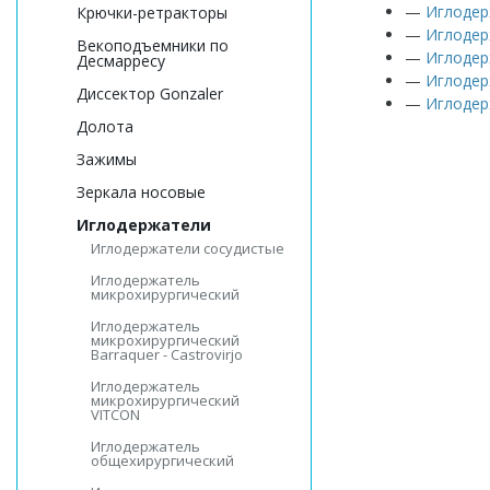
—
Иглодер
Крючки-ретракторы
—
Иглодерж
Векоподъемники по
—
Иглодер
Десмарресу
—
Иглодер
Диссектор Gonzaler
—
Иглодер
Долота
Зажимы
Зеркала носовые
Иглодержатели
Иглодержатели сосудистые
Иглодержатель
микрохирургический
Иглодержатель
микрохирургический
Barraquer - Castrovirjo
Иглодержатель
микрохирургический
VITCON
Иглодержатель
общехирургический