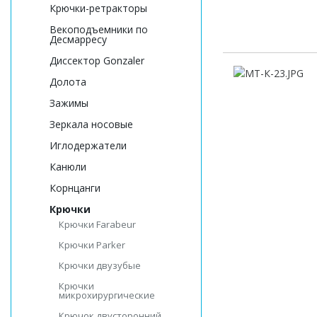
Крючки-ретракторы
Векоподъемники по
Десмарресу
Диссектор Gonzaler
Долота
Зажимы
Зеркала носовые
Иглодержатели
Канюли
Корнцанги
Крючки
Крючки Farabeur
Крючки Parker
Крючки двузубые
Крючки
микрохирургические
Крючок двусторонний