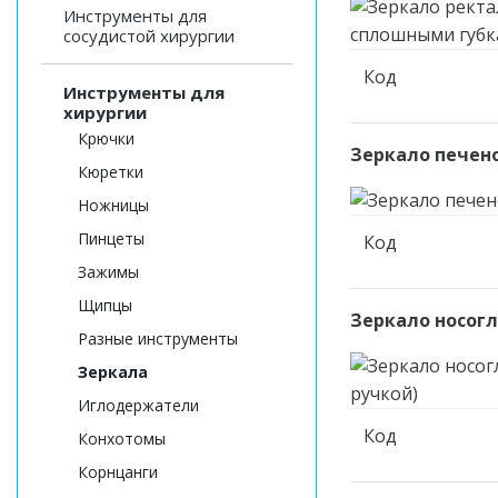
Инструменты для
сосудистой хирургии
Код
Инструменты для
хирургии
Крючки
Зеркало печено
Кюретки
Ножницы
Пинцеты
Код
Зажимы
Щипцы
Зеркало носогл
Разные инструменты
Зеркала
Иглодержатели
Код
Конхотомы
Корнцанги