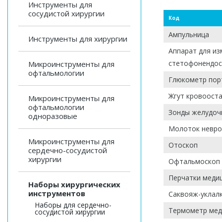
Инструменты для
сосудистой хирургии
Код
Ампульница
Инструменты для хирургии
Аппарат для и
стетофонендо
Микроинструменты для
офтальмологии
Глюкометр пор
Жгут кровоост
Микроинструменты для
офтальмологии
Зонды желудоч
одноразовые
Молоток невро
Микроинструменты для
Отоскоп
сердечно-сосудистой
хирургии
Офтальмоскоп
Перчатки медиц
Наборы хирургических
инструментов
Саквояж-уклал
Наборы для сердечно-
Термометр мед
сосудистой хирургии