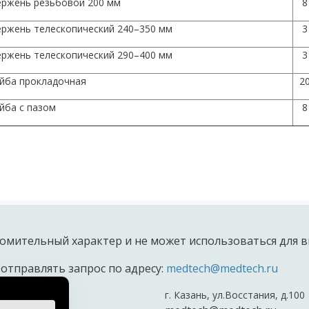
ержень резьбовой 200 мм
8
ержень телескопический 240–350 мм
3
ержень телескопический 290–400 мм
3
йба прокладочная
2
йба с пазом
8
омительный характер и не может использоваться для в
 отправлять запрос по адресу:
medtech@medtech.ru
г. Казань, ул.Восстания, д.100
териала.