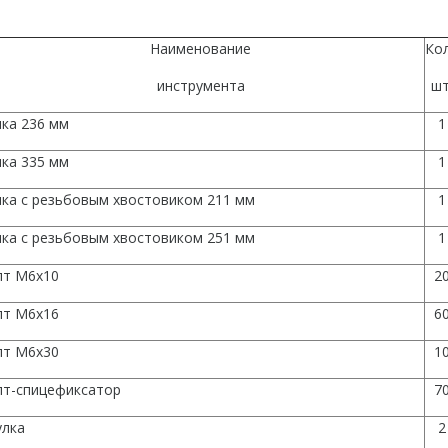
Наименование
Кол
инструмента
шт
ка 236 мм
1
ка 335 мм
1
лка с резьбовым хвостовиком 211 мм
1
лка с резьбовым хвостовиком 251 мм
1
лт М6х10
2
лт М6х16
6
лт М6х30
1
лт-спицефиксатор
7
улка
2