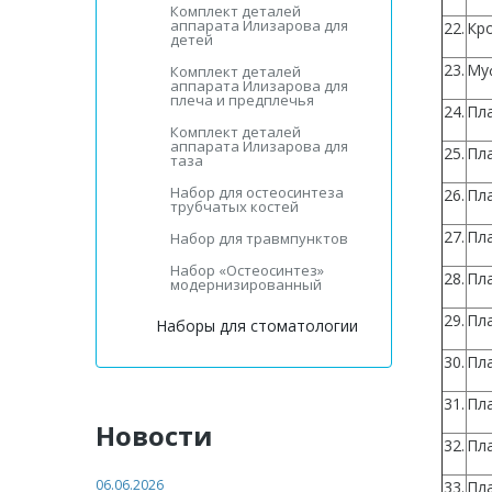
Комплект деталей
аппарата Илизарова для
22.
Кр
детей
23.
Му
Комплект деталей
аппарата Илизарова для
плеча и предплечья
24.
Пла
Комплект деталей
аппарата Илизарова для
25.
Пла
таза
Набор для остеосинтеза
26.
Пла
трубчатых костей
27.
Пла
Набор для травмпунктов
Набор «Остеосинтез»
28.
Пла
модернизированный
29.
Пла
Наборы для стоматологии
30.
Пла
31.
Пла
Новости
32.
Пл
06.06.2026
33.
Пл