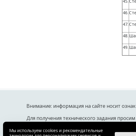
45.
Ст
46.
Ст
47.
Ст
48.
Ша
49.
Ша
Внимание: информация на сайте носит ознак
Для получения технического задания просим
© 2018 OOO ПТО «МЕДТЕХНИКА»
Мы используем cookies и рекомендательные
Производство медицинских инструментов, шовного ма
технологии для персонализации сервисов и