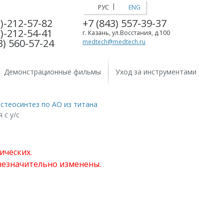
|
РУС
ENG
)-212-57-82
+7 (843) 557-39-37
)-212-54-41
г. Казань, ул.Восстания, д.100
3) 560-57-24
medtech@medtech.ru
Демонстрационные фильмы
Уход за инструментами
стеосинтез по АО из титана
 с у/с
ических.
 незначительно изменены.