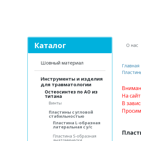
Каталог
О нас
Шовный материал
Главная
Пластин
Инструменты и изделия
для травматологии
Вниман
Остеосинтез по АО из
На сай
титана
В завис
Винты
Просим
Пластины с угловой
стабильностью
Пластина L-образная
латеральная с у/с
Пласти
Пластина S-образная
анатомически