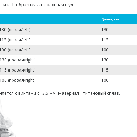
Длина, мм
30 (левая/left)
130
15 (левая/left)
115
00 (левая/left)
100
30 (правая/right)
130
15 (правая/right)
115
00 (правая/right)
100
яется с винтами d=3,5 мм. Материал - титановый сплав.