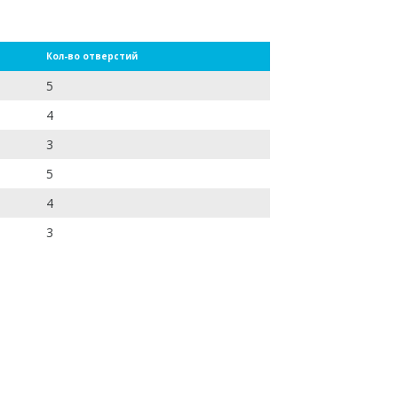
Кол-во отверстий
5
4
3
5
4
3