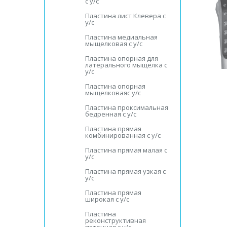
с у/с
Пластина лист Клевера с
у/с
Пластина медиальная
мыщелковая с у/с
Пластина опорная для
латерального мыщелка с
у/с
Пластина опорная
мыщелковаяс у/с
Пластина проксимальная
бедренная с у/с
Пластина прямая
комбинированная с у/с
Пластина прямая малая с
у/с
Пластина прямая узкая с
у/с
Пластина прямая
широкая с у/с
Пластина
реконструктивная