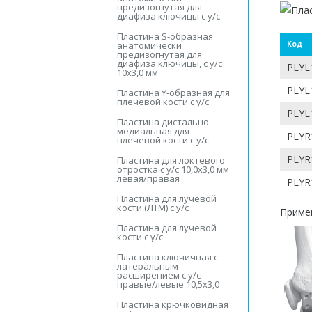
предизогнутая для
диафиза ключицы с у/с
Пластина S-образная
Код
анатомически
предизогнутая для
диафиза ключицы, с у/с
PLYL1
10х3,0 мм
PLYL1
Пластина Y-образная для
плечевой кости с у/с
PLYL1
Пластина дистально-
медиальная для
PLYR1
плечевой кости с у/с
PLYR1
Пластина для локтевого
отростка с у/с 10,0х3,0 мм
левая/правая
PLYR1
Пластина для лучевой
кости (ЛТМ) с у/с
Примен
Пластина для лучевой
кости с у/с
Пластина ключичная с
латеральным
расширением с у/с
правые/левые 10,5х3,0
Пластина крючковидная