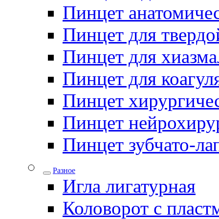
Пинцет анатомичес
Пинцет для твердо
Пинцет для хиазма
Пинцет для коагул
Пинцет хирургиче
Пинцет нейрохиру
Пинцет зубчато-ла
Разное
Игла лигатурная
Коловорот с пласт