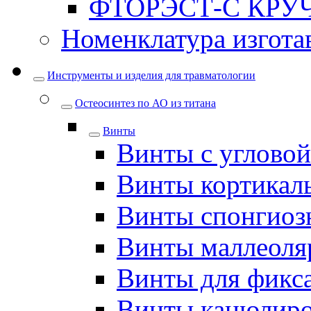
ФТОРЭСТ-С КРУ
Номенклатура изгота
Инструменты и изделия для травматологии
Остеосинтез по АО из титана
Винты
Винты с углово
Винты кортикал
Винты спонгиоз
Винты маллеоля
Винты для фикс
Винты канюлир