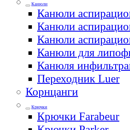
Канюли
Канюли аспирацио
Канюли аспирацио
Канюли аспирацио
Канюли для липоф
Канюля инфильтра
Переходник Luer
Корнцанги
Крючки
Крючки Farabeur
Крючки Parker