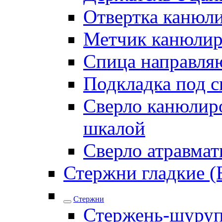
Отвертка канюл
Метчик канюли
Спица направля
Подкладка под 
Сверло канюлиро
шкалой
Сверло атравма
Стержни гладкие (
Стержни
Стержень-шуру