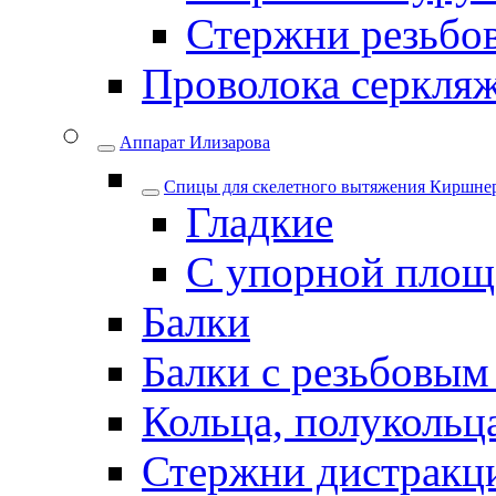
Стержни резьбо
Проволока серкля
Аппарат Илизарова
Спицы для cкелетного вытяжения Киршнер
Гладкие
С упорной площ
Балки
Балки с резьбовым
Кольца, полукольца
Стержни дистракци