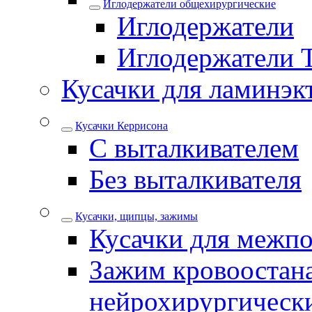
Иглодержатели общехирургические
Иглодержатели
Иглодержатели 
Кусачки для ламинэк
Кусачки Керрисона
С выталкивателем
Без выталкивателя
Кусачки, щипцы, зажимы
Кусачки для межпо
Зажим кровоостан
нейрохирургическ