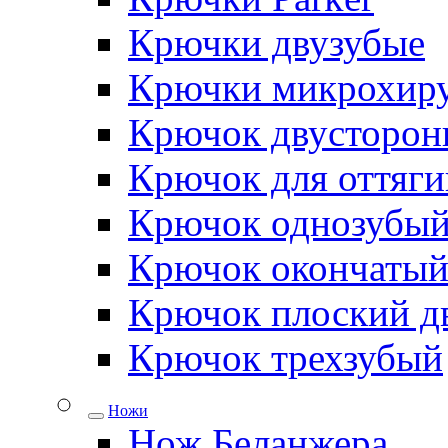
Крючки двузубые
Крючки микрохиру
Крючок двусторон
Крючок для оттяги
Крючок однозубы
Крючок окончаты
Крючок плоский д
Крючок трехзубый
Ножи
Нож Беланжера