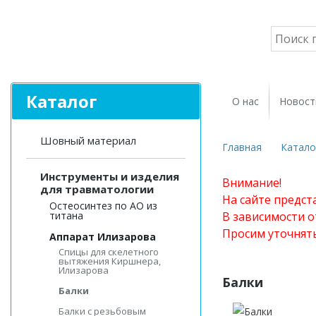
Каталог
О нас
Новост
Шовный материал
Главная
Катало
Инструменты и изделия
Внимание!
для травматологии
На сайте предст
Остеосинтез по АО из
титана
В зависимости о
Просим уточнят
Аппарат Илизарова
Спицы для cкелетного
вытяжения Киршнера,
Илизарова
Балки
Балки
Балки с резьбовым