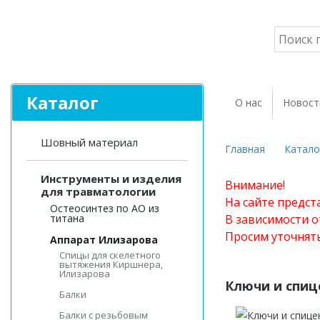
Каталог
О нас
Новост
Шовный материал
Главная
Катало
Инструменты и изделия
Внимание!
для травматологии
На сайте предст
Остеосинтез по АО из
титана
В зависимости о
Просим уточнят
Аппарат Илизарова
Спицы для cкелетного
вытяжения Киршнера,
Илизарова
Ключи и спиц
Балки
Балки с резьбовым