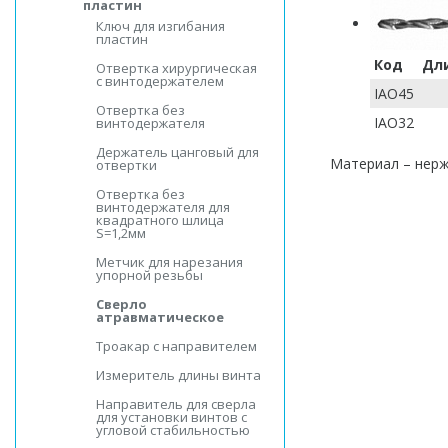
пластин
Ключ для изгибания
пластин
Код
Дл
Отвертка хирургическая
с винтодержателем
IAO45
Отвертка без
IAO32
винтодержателя
Держатель цанговый для
Материал – нер
отвертки
Отвертка без
винтодержателя для
квадратного шлица
S=1,2мм
Метчик для нарезания
упорной резьбы
Сверло
атравматическое
Троакар с направителем
Измеритель длины винта
Направитель для сверла
для установки винтов с
угловой стабильностью