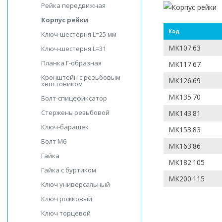
Рейка передвижная
Корпус рейки
Код
Ключ-шестерня L=25 мм
MК107.63
Ключ-шестерня L=31
Планка Г-образная
MК117.67
Кронштейн с резьбовым
MК126.69
хвостовиком
MК135.70
Болт-спицефиксатор
Стержень резьбовой
MК143.81
Ключ-барашек
MК153.83
Болт М6
MК163.86
Гайка
MК182.105
Гайка с буртиком
MК200.115
Ключ универсальный
Ключ рожковый
Ключ торцевой