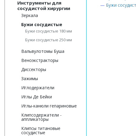
Инструменты для
—
Бужи сосудис
сосудистой хирургии
Зеркала
Бужи сосудистые
Бужи сосудистые 180 мм
Бужи сосудистые 250 мм
Вальвулотомы Буша
Веноэкстракторы
Диссекторы
Зажимы
Иглодержатели
Иглы Де Бейки
Иглы-канюли гепариновые
Клипсодержатели -
аппликаторы
Клипсы титановые
сосудистые