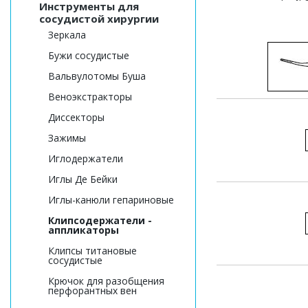
Инструменты для
сосудистой хирургии
Зеркала
Бужи сосудистые
Вальвулотомы Буша
Веноэкстракторы
Диссекторы
Зажимы
Иглодержатели
Иглы Де Бейки
Иглы-канюли гепариновые
Клипсодержатели -
аппликаторы
Клипсы титановые
сосудистые
Крючок для разобщения
перфорантных вен