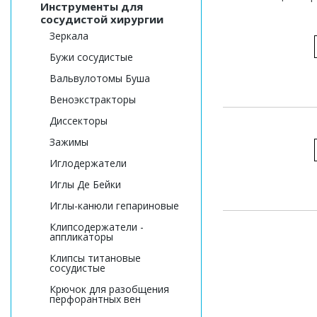
Инструменты для
сосудистой хирургии
Зеркала
Бужи сосудистые
Вальвулотомы Буша
Веноэкстракторы
Диссекторы
Зажимы
Иглодержатели
Иглы Де Бейки
Иглы-канюли гепариновые
Клипсодержатели -
аппликаторы
Клипсы титановые
сосудистые
Крючок для разобщения
перфорантных вен